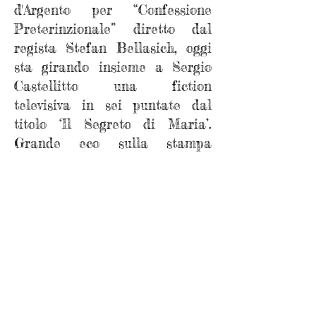
d'Argento per “Confessione
Preterinzionale” diretto dal
regista Stefan Bellasich, oggi
sta girando insieme a Sergio
Castellitto una fiction
televisiva in sei puntate dal
titolo ‘Il Segreto di Maria’.
Grande eco sulla stampa
scandalistica ha avuto nel
2010, all’età di soli vent’anni, il
suo matrimonio segreto con la
spagnola Evaluna Morales,
tuttora sua moglie nonostante
il burrascoso andamento del
rapporto.