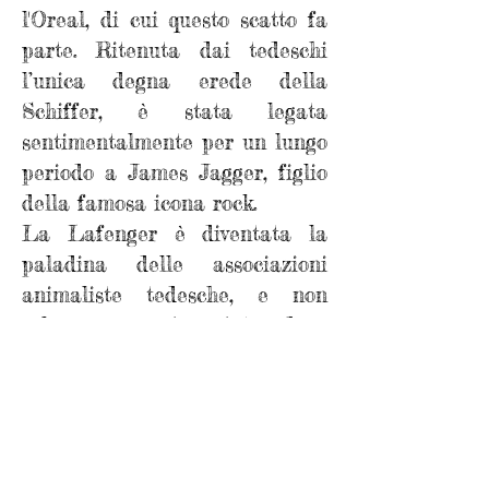
l'Oreal, di cui questo scatto fa
parte. Ritenuta dai tedeschi
l’unica degna erede della
Schiffer, è stata legata
sentimentalmente per un lungo
periodo a James Jagger, figlio
della famosa icona rock.
La Lafenger è diventata la
paladina delle associazioni
animaliste tedesche, e non
solo, per aver rinunciato ad un
cachet multimilionario pur di
non sfilare in pelliccia ma per
aver devoluto una somma di
pari importo a quella rifiutata
ad un ricovero per animali