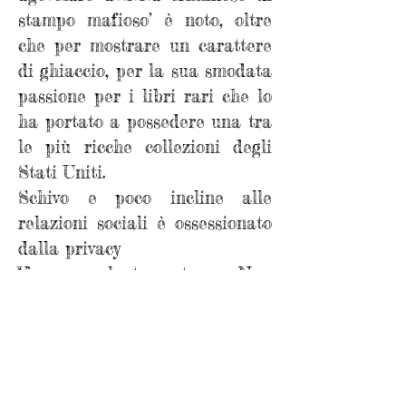
stampo mafioso’ è noto, oltre
che per mostrare un carattere
di ghiaccio, per la sua smodata
passione per i libri rari che lo
ha portato a possedere una tra
le più ricche collezioni degli
Stati Uniti.
Schivo e poco incline alle
relazioni sociali è ossessionato
dalla privacy
Vive prevalentemente a New
York in un
lussuoso appartamento
dell’Empire State Building,
tornato ad essere, dopo il
crollo delle due torri, l'edificio